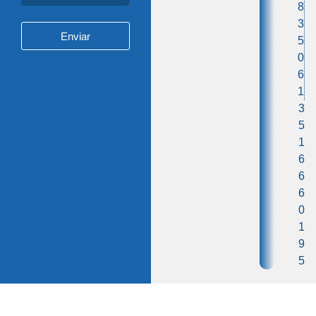
8
3
Enviar
5
0
6
1
3
5
1
6
6
6
0
1
9
5