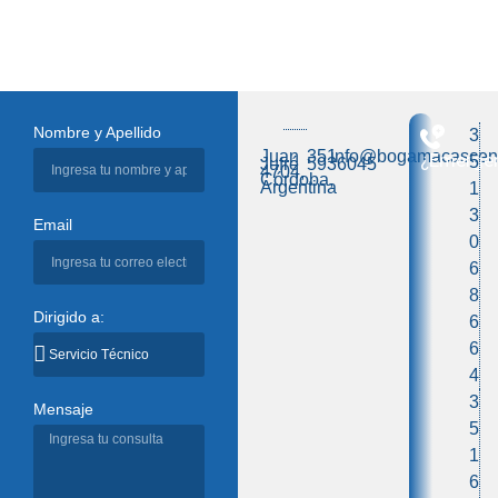
Nombre y Apellido
3
Juan
351
info@bogamacascens
¿Emerge
5
Jufré
5936045
4704,
Córdoba,
Argentina
1
3
Email
0
6
8
Dirigido a:
6
6
4
3
Mensaje
5
1
6