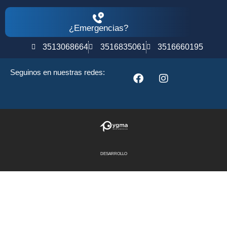
¿Emergencias?
3513068664
3516835061
3516660195
Seguinos en nuestras redes:
DESARROLLO