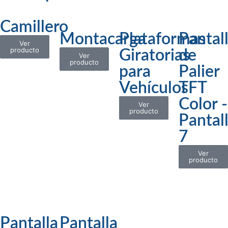
Camillero
Montacarga
Plataformas
Pantal
Ver
producto
Giratorias
de
Ver
producto
para
Palier
Vehículos
TFT
Color -
Ver
producto
Pantal
7
Ver
producto
Pantalla
Pantalla