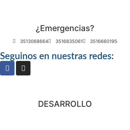
¿Emergencias?
3513068664
3516835061
3516660195
Seguinos en nuestras redes:
DESARROLLO