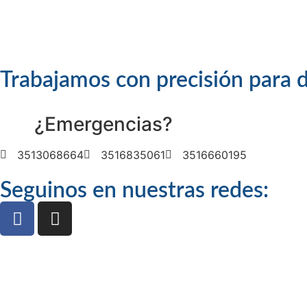
Trabajamos con precisión para d
¿Emergencias?
3513068664
3516835061
3516660195
Seguinos en nuestras redes: