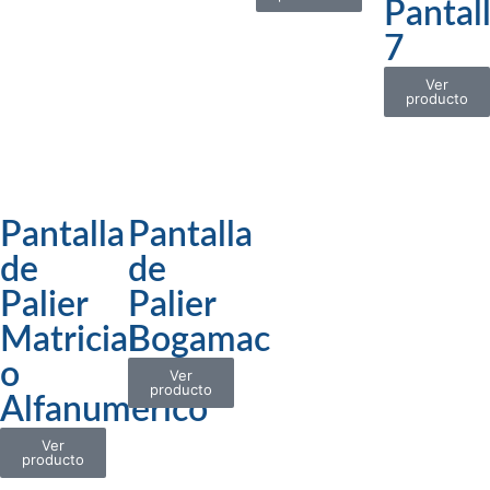
Pantal
7
Ver
producto
Pantalla
Pantalla
de
de
Palier
Palier
Matricial
Bogamac
o
Ver
producto
Alfanumérico
Ver
producto