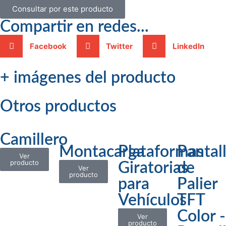
Consultar por este producto
Compartir en redes...
Facebook
Twitter
LinkedIn
+ imágenes del producto
Otros productos
Camillero
Montacarga
Plataformas
Pantal
Ver
producto
Giratorias
de
Ver
producto
para
Palier
Vehículos
TFT
Color -
Ver
producto