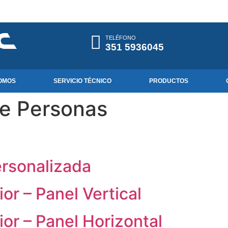
TELÉFONO
351 5936045
OMOS
SERVICIO TÉCNICO
PRODUCTOS
e Personas
rsonalizada
or – Panel Vertical
or – Panel Horizontal