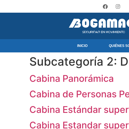
INICIO
QUIÉNES S
Subcategoría 2:
D
Cabina Panorámica
Cabina de Personas Pe
Cabina Estándar superi
Cabina Estandar superi